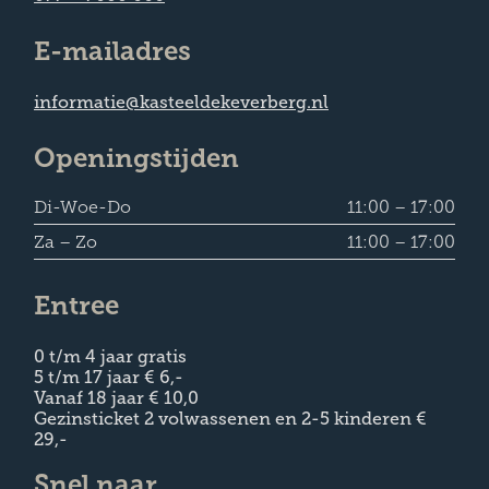
Trouwen
E-mailadres
Contact
informatie@kasteeldekeverberg.nl
Openingstijden
Plan je bezoek en beleef!
Di-Woe-Do
11:00 – 17:00
Za – Zo
11:00 – 17:00
Entree
0 t/m 4 jaar gratis
5 t/m 17 jaar € 6,-
Vanaf 18 jaar € 10,0
Gezinsticket 2 volwassenen en 2-5 kinderen €
29,-
Snel naar...