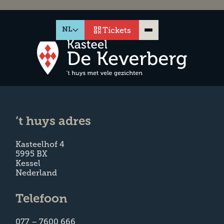
Tickets
NL
Thuys
‘t huys adres
Plan je bezoek
Kasteelhof 4
Kessel & omgeving
5995 BX
Kessel
Agenda
Nederland
Over de Keverberg
Telefoon
Nieuws & Verhalen
077 – 7600 666